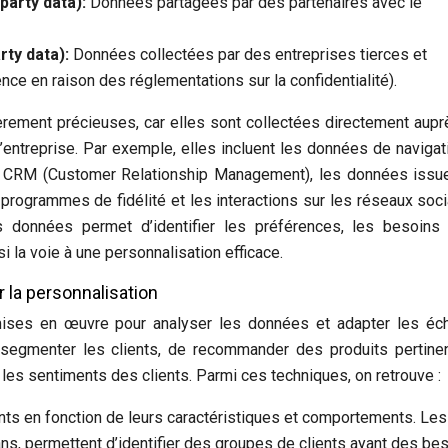
party data):
Données partagées par des partenaires avec le
rty data):
Données collectées par des entreprises tierces et
ence en raison des réglementations sur la confidentialité).
èrement précieuses, car elles sont collectées directement aup
l’entreprise. Par exemple, elles incluent les données de navigat
ées CRM (Customer Relationship Management), les données iss
rogrammes de fidélité et les interactions sur les réseaux soci
s données permet d’identifier les préférences, les besoins
i la voie à une personnalisation efficace.
 la personnalisation
mises en œuvre pour analyser les données et adapter les éc
segmenter les clients, de recommander des produits pertinen
les sentiments des clients. Parmi ces techniques, on retrouve :
nts en fonction de leurs caractéristiques et comportements. Les
ns, permettent d’identifier des groupes de clients ayant des be