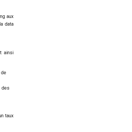
ing aux
la data
t ainsi
 de
s des
un taux