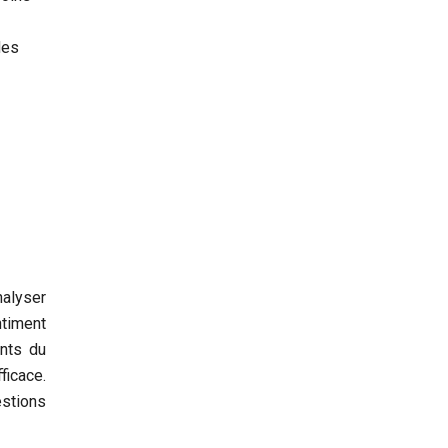
des
alyser
ntiment
ents du
ficace.
estions