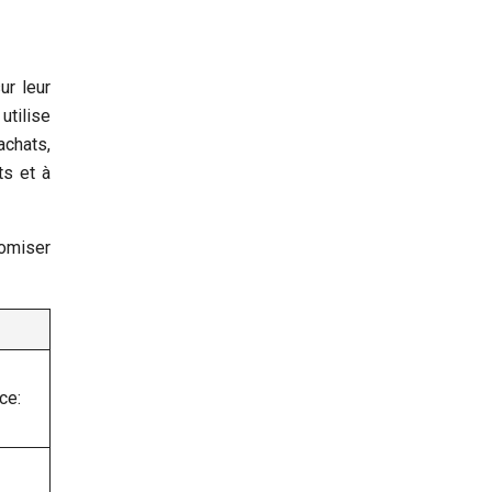
ur leur
utilise
achats,
ts et à
nomiser
ce: