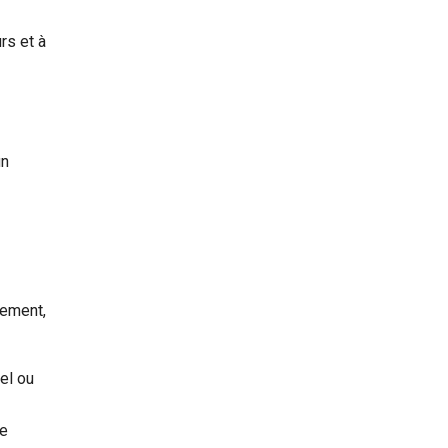
rs et à
un
cement,
el ou
re