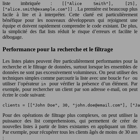
liste imbriquée :
[["Alice Smith"], [25],
. La première est beaucoup plus
["
alice.smith@example.com
"]]
facile à lire et à interpréter. Cette clarté est particulièrement
bénéfique pour les nouveaux développeurs qui rejoignent une
équipe et doivent rapidement comprendre le code existant. De plus,
la simplicité des flat lists réduit le risque d’erreurs et facilite le
débogage.
Performance pour la recherche et le filtrage
Les listes plates peuvent être particulièrement performantes pour la
recherche et le filtrage de données, surtout lorsque les ensembles de
données ne sont pas excessivement volumineux. On peut utiliser des
techniques simples comme parcourir la liste avec une boucle
ou
for
utiliser l’opérateur
pour vérifier la présence d’un élément. Par
in
exemple, pour rechercher un client par son adresse e-mail, on peut
écrire le code suivant:
clients = [["John Doe", 30, "
john.doe@email.com
"], ["Ja
Pour des opérations de filtrage plus complexes, on peut utiliser la
puissance des list comprehensions, qui permettent de créer de
nouvelles listes à partir de listes existantes en appliquant un filtre.
Par exemple, pour récupérer tous les clients âgés de moins de 30 ans
: