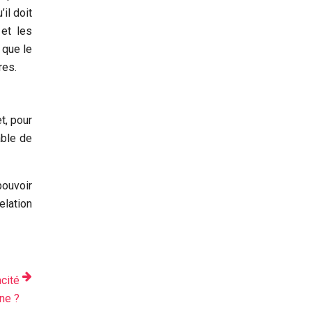
’il doit
 et les
 que le
res.
t, pour
able de
pouvoir
elation
acité
ne ?