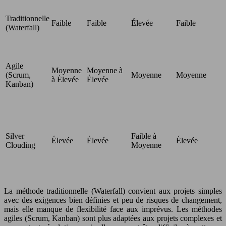
Traditionnelle
Faible
Faible
Élevée
Faible
(Waterfall)
Agile
Moyenne
Moyenne à
(Scrum,
Moyenne
Moyenne
à Élevée
Élevée
Kanban)
Silver
Faible à
Élevée
Élevée
Élevée
Clouding
Moyenne
La méthode traditionnelle (Waterfall) convient aux projets simples
avec des exigences bien définies et peu de risques de changement,
mais elle manque de flexibilité face aux imprévus. Les méthodes
agiles (Scrum, Kanban) sont plus adaptées aux projets complexes et