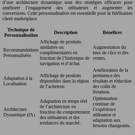
d’une architecture dynamique sont des stratégies efficaces pour
améliorer l’engagement des utilisateurs et augmenter les
conversions. Cette personnalisation est essentielle pour la fidélisation
client marketplace.
Technique de
Description
Bénéfices
Personnalisation
Affichage de produits
similaires ou
Augmentation du
Recommandations
complémentaires en
taux de clics et des
Personnalisées
fonction de l’historique de
ventes.
navigation et d’achat.
Amélioration de la
Affichage de produits
pertinence des
Adaptation à la
disponibles dans la région
résultats et réduction
Localisation
de l’acheteur.
des coûts de
livraison.
Optimisation
Adaptation en temps réel
continue de
de l’architecture en
Architecture
l’expérience
fonction du comportement
Dynamique (IA)
utilisateur et
des utilisateurs et des
adaptation aux
tendances du marché.
besoins changeants.