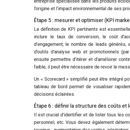
entreprise spécialisée dans les produits écolo
l’origine et l’impact environnemental de ses pro
Étape 5 : mesurer et optimiser (KPI marke
La définition de KPI pertinents est essentie
inclure le taux de conversion, le coût d’acq
d’engagement, le nombre de leads générés, et
d’outils d’analyse web et promotionnels (par
ensuite permettre d’itérer et d’améliorer cont
faible, il peut être nécessaire de revoir le mes
Un « Scorecard » simplifié peut être intégré po
tableau de bord permet de visualiser rapid
décisions éclairées.
Étape 6 : définir la structure des coûts e
Il est crucial d’identifier et de lister tous les 
personnel, etc. Vous devez également déterm
revenus : augmentation des ventes, génération de