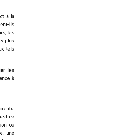
ct à la
ent-ils
rs, les
es plus
ux tels
ier les
ience à
rrents.
’est-ce
ion, ou
e, une