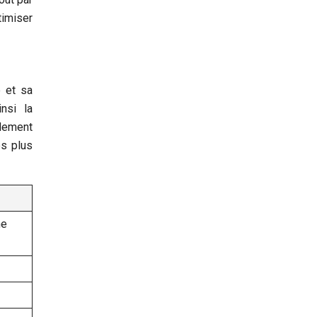
timiser
é et sa
nsi la
idement
es plus
ne