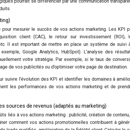
giques pourrait se différencier par une communication transpare
duits.
ting)
lle pour mesurer le succès de vos actions marketing. Les KPI 
uisition client (CAC), le retour sur investissement (ROI), 
c. Il est important de mettre en place un système de suivi à
 exemple, Google Analytics, HubSpot). L’analyse des résulta
inuellement votre stratégie. Par exemple, si le taux de convers
sage de vos publicités ou d’optimiser votre page de destination.
ur suivre l’évolution des KPI et identifier les domaines à amélio
ement les performances de vos actions marketing et de prend
t les sources de revenus (adaptés au marketing)
coûts liés à vos actions marketing : publicité, création de contenu,
iner comment vos actions promotionnelles contribuent à géné
 leads qualifiés, amélioration de la fidélité client. Calculer le c