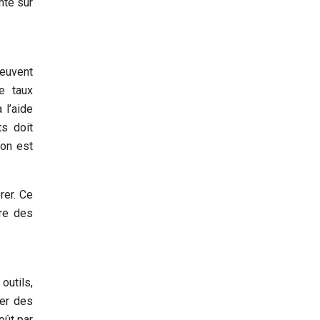
nte sur
peuvent
le taux
 l’aide
ts doit
ion est
rer. Ce
re des
 outils,
rer des
oût par