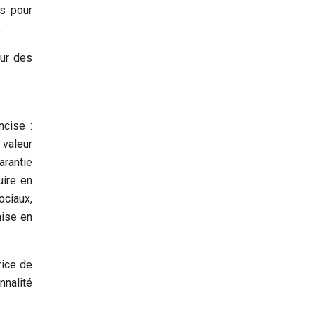
ps pour
.
sur des
ncise :
 valeur
arantie
uire en
ciaux,
mise en
rice de
nnalité